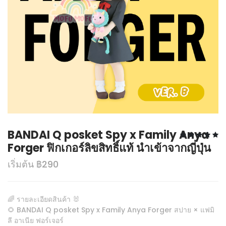
BANDAI Q posket Spy x Family Anya
Forger ฟิกเกอร์ลิขสิทธิ์แท้ นำเข้าจากญี่ปุ่น
เริ่มต้น ฿290
🌈 รายละเอียดสินค้า 🐰
🌻 BANDAI Q posket Spy x Family Anya Forger สปาย × แฟมิ
ลี อาเนีย ฟอร์เจอร์