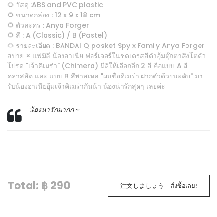
🌻 วัสดุ :ABS and PVC plastic
🌻 ขนาดกล่อง : 12 x 9 x 18 cm
🌻 ตัวละคร : Anya Forger
🌻 สี : A (Classic) / B (Pastel)
🌻 รายละเอียด : BANDAI Q posket Spy x Family Anya Forger
สปาย × แฟมิลี น้องอาเนีย ฟอร์เจอร์ในชุดเดรสสีดำอุ้มตุ๊กตาสิงโตตัว
โปรด "เจ้าคิเมร่า" (Chimera) มีสีให้เลือกอีก 2 สี คือแบบ A สี
คลาสสิค และ แบบ B สีพาสเทล "ผมชื่อคิเมร่า ฝากตัวด้วยนะคับ" มา
รับน้องอาเนียอุ้มเจ้าคิเมร่ากันน้า น้องน่ารักสุดๆ เลยค่ะ
น้องน่ารักมากก～
Total: ฿ 290
注文しましょう สั่งซื้อเลย!